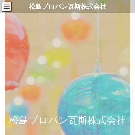
コ
ナ
松島プロパン瓦斯株式会社
ン
ビ
テ
ゲ
ン
ー
ツ
シ
へ
ョ
ス
ン
キ
に
ッ
移
プ
動
松島プロパン瓦斯株式会社